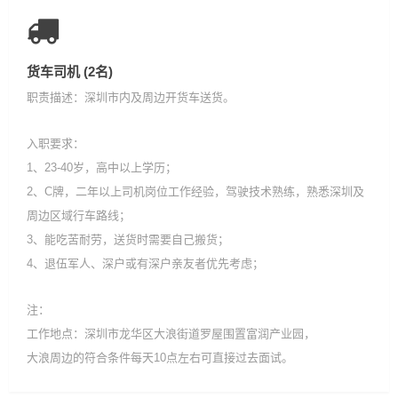
货车司机 (2名)
职责描述：深圳市内及周边开货车送货。
入职要求：
1、23-40岁，高中以上学历；
2、C牌，二年以上司机岗位工作经验，驾驶技术熟练，熟悉深圳及
周边区域行车路线；
3、能吃苦耐劳，送货时需要自己搬货；
4、退伍军人、深户或有深户亲友者优先考虑；
注：
工作地点：深圳市龙华区大浪街道罗屋围置富润产业园，
大浪周边的符合条件每天10点左右可直接过去面试。