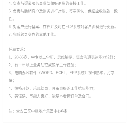
4. 负责与渠道服务事业部做好退货的交接工作。
5. 负责与赊销客户及财务进行对账、签章确认，保证应收账款一致
性。
6. 对客户进行备案、存档并及时在ECP系统对客户资料进行更新。
7. 完成领导交办的其他工作。
任职要求：
1、20-35岁，中专以上学历，思维敏捷、语言沟通表达能力较好；
2、有一年以上业务助理或跟单工作经验；
3、电脑办公软件（WORD、ECEL、ERP系统）操作熟练，打字
快；
4、性格开朗、乐观处事，具备良好的工作抗压能力；
5、英语读、写能力良好，能基本看懂订单及合同。
注：宝安三区中粮地产集团中心6楼