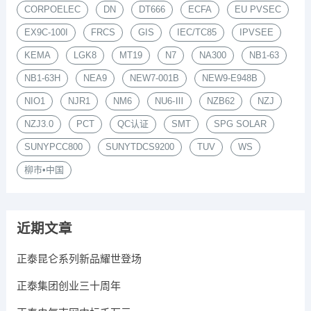
CORPOELEC
DN
DT666
ECFA
EU PVSEC
EX9C-100I
FRCS
GIS
IEC/TC85
IPVSEE
KEMA
LGK8
MT19
N7
NA300
NB1-63
NB1-63H
NEA9
NEW7-001B
NEW9-E948B
NIO1
NJR1
NM6
NU6-Ⅲ
NZB62
NZJ
NZJ3.0
PCT
QC认证
SMT
SPG SOLAR
SUNYPCC800
SUNYTDCS9200
TUV
WS
柳市•中国
近期文章
正泰昆仑系列新品耀世登场
正泰集团创业三十周年