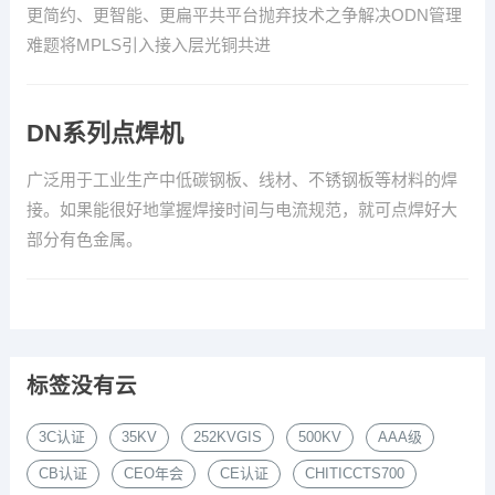
更简约、更智能、更扁平共平台抛弃技术之争解决ODN管理
难题将MPLS引入接入层光铜共进
DN系列点焊机
广泛用于工业生产中低碳钢板、线材、不锈钢板等材料的焊
接。如果能很好地掌握焊接时间与电流规范，就可点焊好大
部分有色金属。
标签没有云
3C认证
35KV
252KVGIS
500KV
AAA级
CB认证
CEO年会
CE认证
CHITICCTS700