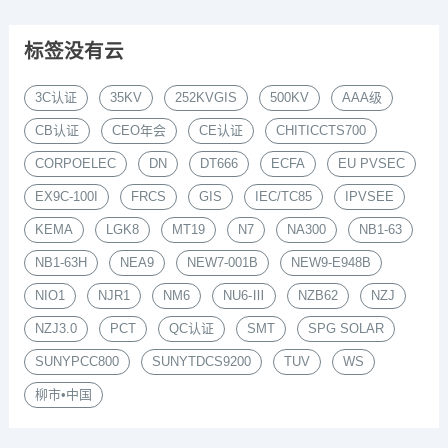
标签没有云
3C认证
35KV
252KVGIS
500KV
AAA级
CB认证
CEO年会
CE认证
CHITICCTS700
CORPOELEC
DN
DT666
ECFA
EU PVSEC
EX9C-100I
FRCS
GIS
IEC/TC85
IPVSEE
KEMA
LGK8
MT19
N7
NA300
NB1-63
NB1-63H
NEA9
NEW7-001B
NEW9-E948B
NIO1
NJR1
NM6
NU6-Ⅲ
NZB62
NZJ
NZJ3.0
PCT
QC认证
SMT
SPG SOLAR
SUNYPCC800
SUNYTDCS9200
TUV
WS
柳市•中国