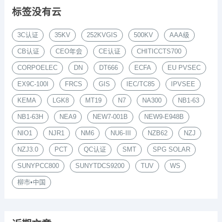
标签没有云
3C认证
35KV
252KVGIS
500KV
AAA级
CB认证
CEO年会
CE认证
CHITICCTS700
CORPOELEC
DN
DT666
ECFA
EU PVSEC
EX9C-100I
FRCS
GIS
IEC/TC85
IPVSEE
KEMA
LGK8
MT19
N7
NA300
NB1-63
NB1-63H
NEA9
NEW7-001B
NEW9-E948B
NIO1
NJR1
NM6
NU6-Ⅲ
NZB62
NZJ
NZJ3.0
PCT
QC认证
SMT
SPG SOLAR
SUNYPCC800
SUNYTDCS9200
TUV
WS
柳市•中国