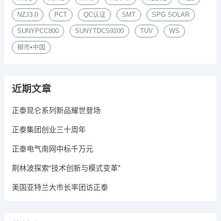
NZJ3.0
PCT
QC认证
SMT
SPG SOLAR
SUNYPCC800
SUNYTDCS9200
TUV
WS
柳市•中国
近期文章
正泰昆仑系列新品耀世登场
正泰集团创业三十周年
正泰电气南网中标千万元
荆林波探索“技术创新与模式变革”
美国亚特兰大市长率团访正泰