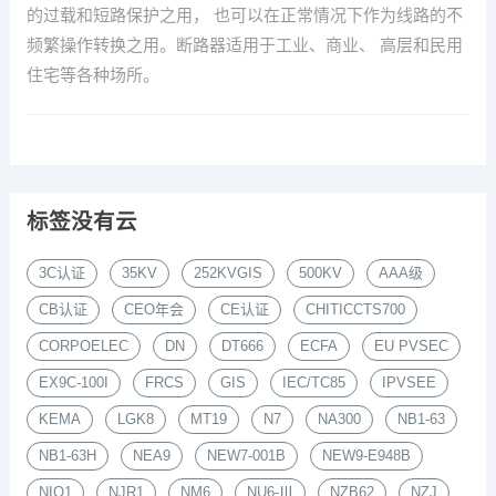
的过载和短路保护之用， 也可以在正常情况下作为线路的不
频繁操作转换之用。断路器适用于工业、商业、 高层和民用
住宅等各种场所。
标签没有云
3C认证
35KV
252KVGIS
500KV
AAA级
CB认证
CEO年会
CE认证
CHITICCTS700
CORPOELEC
DN
DT666
ECFA
EU PVSEC
EX9C-100I
FRCS
GIS
IEC/TC85
IPVSEE
KEMA
LGK8
MT19
N7
NA300
NB1-63
NB1-63H
NEA9
NEW7-001B
NEW9-E948B
NIO1
NJR1
NM6
NU6-Ⅲ
NZB62
NZJ