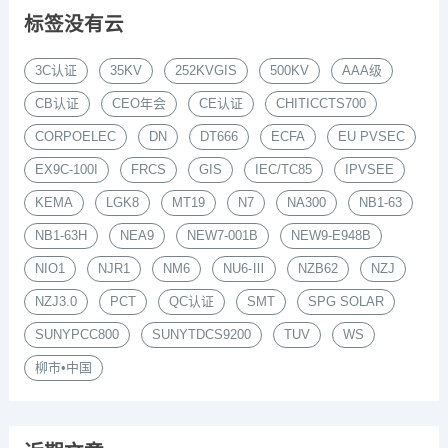
标签没有云
3C认证
35KV
252KVGIS
500KV
AAA级
CB认证
CEO年会
CE认证
CHITICCTS700
CORPOELEC
DN
DT666
ECFA
EU PVSEC
EX9C-100I
FRCS
GIS
IEC/TC85
IPVSEE
KEMA
LGK8
MT19
N7
NA300
NB1-63
NB1-63H
NEA9
NEW7-001B
NEW9-E948B
NIO1
NJR1
NM6
NU6-Ⅲ
NZB62
NZJ
NZJ3.0
PCT
QC认证
SMT
SPG SOLAR
SUNYPCC800
SUNYTDCS9200
TUV
WS
柳市•中国