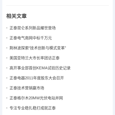
相关文章
正泰昆仑系列新品耀世登场
正泰电气南网中标千万元
荆林波探索“技术创新与模式变革”
美国亚特兰大市长率团访正泰
高开事业部首创KEMA试验历史记录
正泰电器2011年度股东大会召开
正泰技术营销赢市场
正泰格尔木20MW光伏电站并网
专注专业稳扎稳打成就正泰