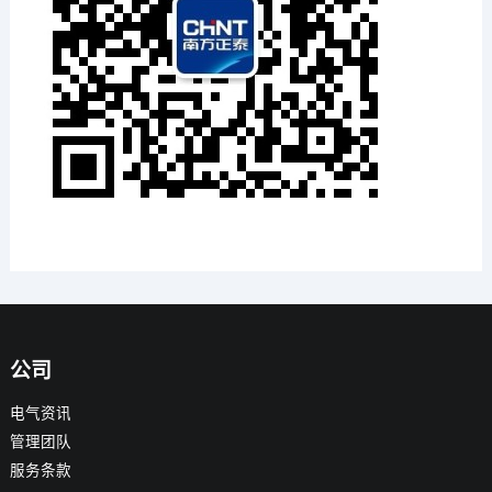
公司
电气资讯
管理团队
服务条款