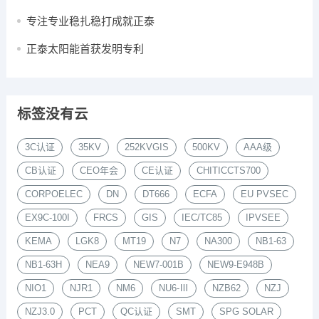
专注专业稳扎稳打成就正泰
正泰太阳能首获发明专利
标签没有云
3C认证
35KV
252KVGIS
500KV
AAA级
CB认证
CEO年会
CE认证
CHITICCTS700
CORPOELEC
DN
DT666
ECFA
EU PVSEC
EX9C-100I
FRCS
GIS
IEC/TC85
IPVSEE
KEMA
LGK8
MT19
N7
NA300
NB1-63
NB1-63H
NEA9
NEW7-001B
NEW9-E948B
NIO1
NJR1
NM6
NU6-Ⅲ
NZB62
NZJ
NZJ3.0
PCT
QC认证
SMT
SPG SOLAR