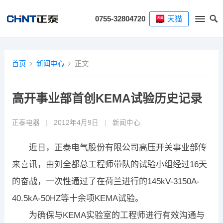
0755-32804720
天猫
首页
新闻中心
正文
高开事业部首创KEMA试验历史记录
正泰电器
|
2012年4月9日
|
新闻中心
近日，正泰电气股份有限公司高压开关事业部传
来喜讯，由刘全都总工程师带队的试验小组经过16天
的奋战，一次性通过了在荷兰进行的145kV-3150A-
40.5kA-50HZ等十余项KEMA试验。
为确保与KEMA实验室的工程师进行有效沟通与