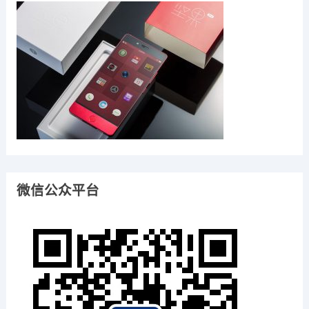
微信公众平台