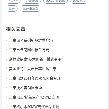
KEMA
历史记录
试验历史记录
试验记录
高开
高开事业部
相关文章
正泰昆仑系列新品耀世登场
正泰电气南网中标千万元
荆林波探索“技术创新与模式变革”
美国亚特兰大市长率团访正泰
正泰电器2011年度股东大会召开
正泰技术营销赢市场
正泰电工“精益生产”获省级立项
正泰格尔木20MW光伏电站并网